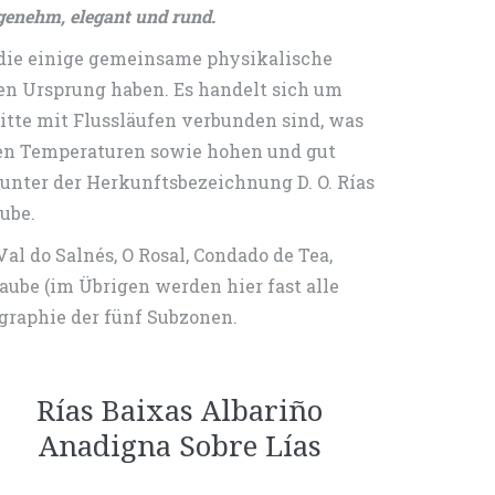
enehm, elegant und rund.
, die einige gemeinsame physikalische
en Ursprung haben. Es handelt sich um
tte mit Flussläufen verbunden sind, was
ften Temperaturen sowie hohen und gut
nter der Herkunftsbezeichnung D. O. Rías
ube.
l do Salnés, O Rosal, Condado de Tea,
raube (im Übrigen werden hier fast alle
ographie der fünf Subzonen.
Rías Baixas Albariño
Anadigna Sobre Lías