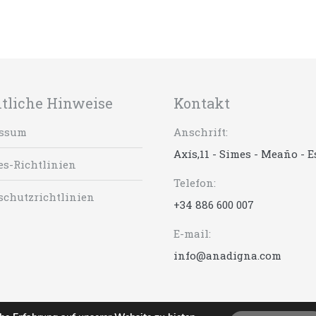
tliche Hinweise
Kontakt
ssum
Anschrift:
Axís,11 - Simes - Meaño - 
es-Richtlinien
Telefon:
schutzrichtlinien
+34 886 600 007
E-mail:
info@anadigna.com