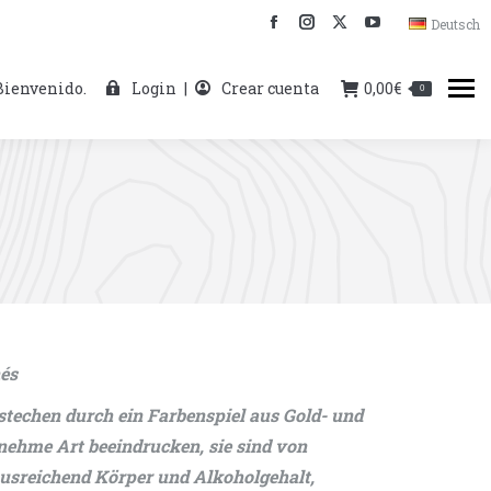
Deutsch
Facebook
Instagram
X
YouTube
page
page
page
page
Bienvenido.
Login
|
Crear cuenta
0,00
€
opens
opens
opens
opens
0
in
in
in
in
new
new
new
new
window
window
window
window
nés
stechen durch ein Farbenspiel aus Gold- und
nehme Art beeindrucken, sie sind von
 ausreichend Körper und Alkoholgehalt,