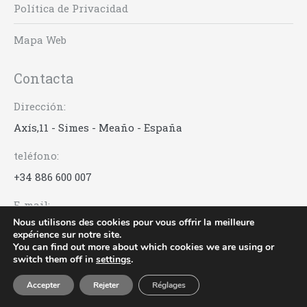
Política de Privacidad
Mapa Web
Contacta
Dirección:
Axís,11 - Simes - Meaño - España
teléfono:
+34 886 600 007
E-mail:
Nous utilisons des cookies pour vous offrir la meilleure
info@anadigna.com
expérience sur notre site.
You can find out more about which cookies we are using or
switch them off in
settings
.
Anadigna | Rías Baixas Albariño © 2017 -
Acuarel.es
Accepter
Rejeter
Réglages