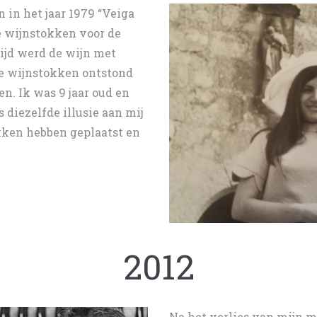
 in het jaar 1979 “Veiga
te wijnstokken voor de
tijd werd de wijn met
e wijnstokken ontstond
n. Ik was 9 jaar oud en
 diezelfde illusie aan mij
kken hebben geplaatst en
2012
Na het verlies van mijn m