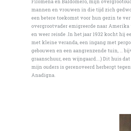
Filomena en Baldomero, mijn overgrootoud
mannen en vrouwen in die tijd zich gedw
een betere toekomst voor hun gezin te ve
overgrootvader emigreerde naar Amerika w
en weer reisde .In het jaar 1932 kocht hij e
met kleine veranda, een ingang met pergol
gebouwen en een aangrenzende tuin, … bij
graanschuur, een wijngaard….) Dit huis dat
mijn ouders is gerenoveerd herbergt tege
Anadigna.