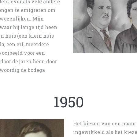
ers, evenals vele andere
ongen te emigreren om
rwezenlijken. Mijn
aar hij lange tijd heen
en huis (een klein huis
a, een erf, meerdere
voorbeeld voor een
 door de jaren heen door
nwoordig de bodega
1950
Het kiezen van een naam v
ingewikkeld als het kieze