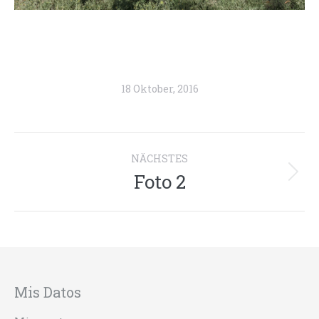
18 Oktober, 2016
Project
NÄCHSTES
navigation
Foto 2
Next
project:
Mis Datos