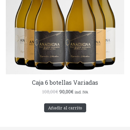
Caja 6 botellas Variadas
El
El
108,00
€
90,00
€
incl. IVA
precio
precio
original
actual
Añadir al carrito
era:
es:
108,00€.
90,00€.