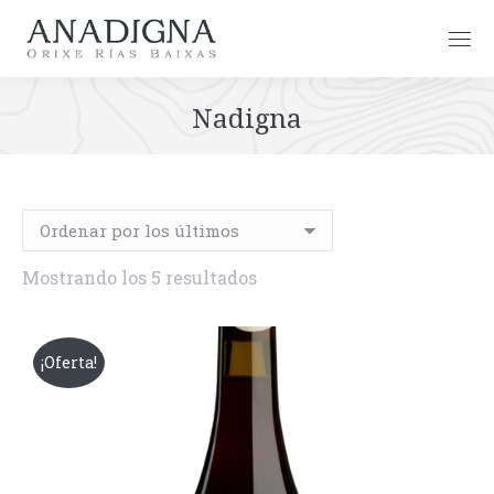
Nadigna
Ordenado
Mostrando los 5 resultados
por
los
¡Oferta!
últimos