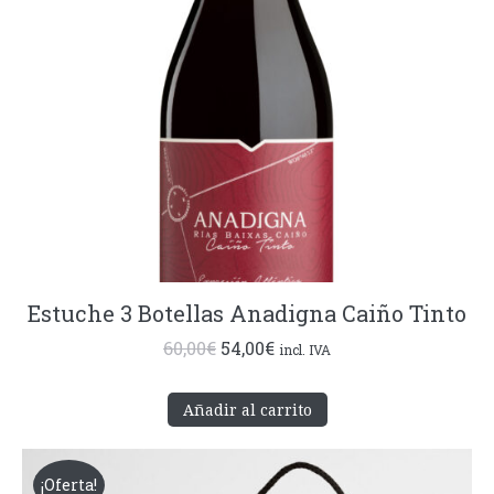
Estuche 3 Botellas Anadigna Caiño Tinto
El
El
60,00
€
54,00
€
incl. IVA
precio
precio
original
actual
Añadir al carrito
era:
es:
60,00€.
54,00€.
¡Oferta!