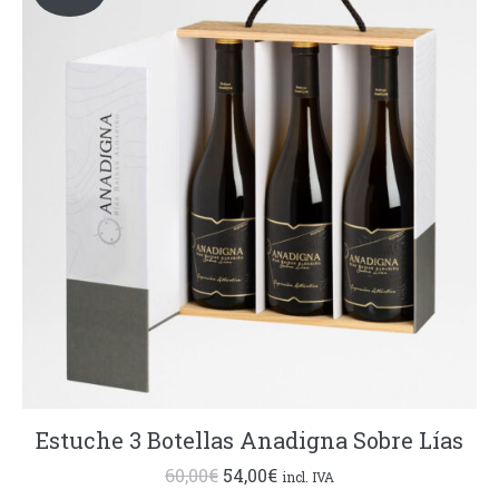
Estuche 3 Botellas Anadigna Sobre Lías
El
El
60,00
€
54,00
€
incl. IVA