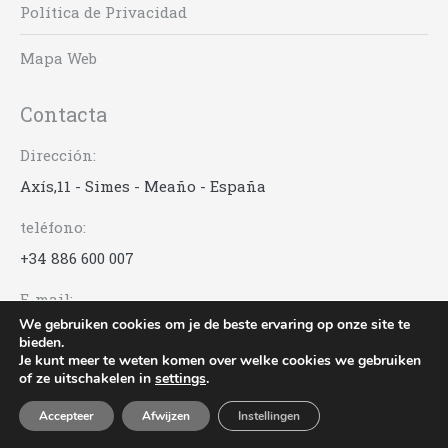
Política de Privacidad
Mapa Web
Contacta
Dirección:
Axís,11 - Simes - Meaño - España
teléfono:
+34 886 600 007
E-mail:
We gebruiken cookies om je de beste ervaring op onze site te
info@anadigna.com
bieden.
Je kunt meer te weten komen over welke cookies we gebruiken
of ze uitschakelen in
settings
.
Anadigna | Rías Baixas Albariño © 2017 -
Acuarel.es
Accepteer
Afwijzen
Instellingen