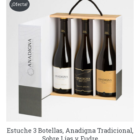
66,00€.
60,00€.
¡Oferta!
Estuche 3 Botellas, Anadigna Tradicional,
Sobre Lías y Fudre