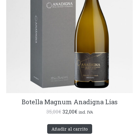
Botella Magnum Anadigna Lías
El
El
35,00
€
32,00
€
incl. IVA
precio
precio
original
actual
Añadir al carrito
era:
es: