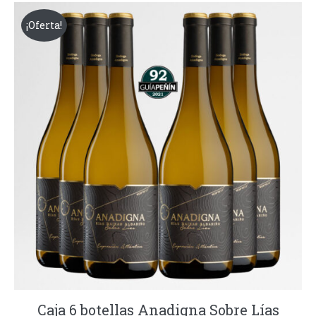
35,00€.
32,00€.
¡Oferta!
Caja 6 botellas Anadigna Sobre Lías