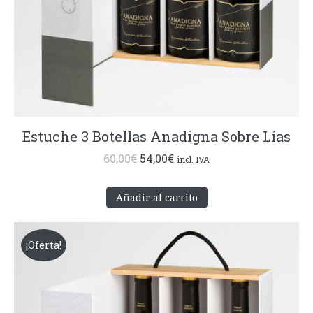
Estuche 3 Botellas Anadigna Sobre Lías
El
El
60,00
€
54,00
€
incl. IVA
precio
precio
original
actual
Añadir al carrito
era:
es:
60,00€.
54,00€.
¡Oferta!