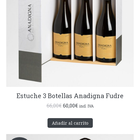
Estuche 3 Botellas Anadigna Fudre
El
El
66,00
€
60,00
€
incl. IVA
precio
precio
original
actual
Añadir al carrito
era:
es: