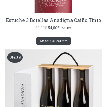
Estuche 3 Botellas Anadigna Caiño Tinto
El
El
60,00
€
54,00
€
incl. IVA
precio
precio
original
actual
Añadir al carrito
era:
es:
60,00€.
54,00€.
¡Oferta!