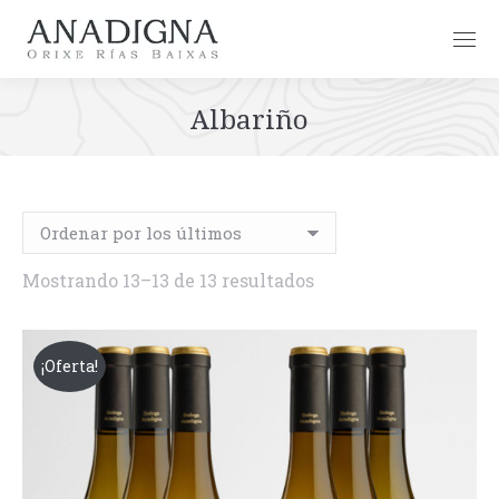
Albariño
Ordenado
Mostrando 13–13 de 13 resultados
por
los
¡Oferta!
últimos