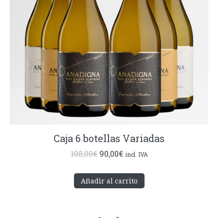
Caja 6 botellas Variadas
El
El
108,00
€
90,00
€
incl. IVA
precio
precio
original
actual
Añadir al carrito
era:
es:
108,00€.
90,00€.