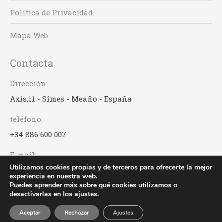
Política de Privacidad
Mapa Web
Contacta
Dirección:
Axís,11 - Simes - Meaño - España
teléfono:
+34 886 600 007
E-mail:
Utilizamos cookies propias y de terceros para ofrecerte la mejor
info@anadigna.com
experiencia en nuestra web.
Puedes aprender más sobre qué cookies utilizamos o
desactivarlas en los
ajustes
.
Anadigna | Rías Baixas Albariño © 2017 -
Acuarel.es
Aceptar
Rechazar
Ajustes